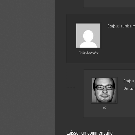
Bonjour, j aurais aim
Cathy Bastenier
Bonjour,
Oui bien
oli
Laisser un commentaire