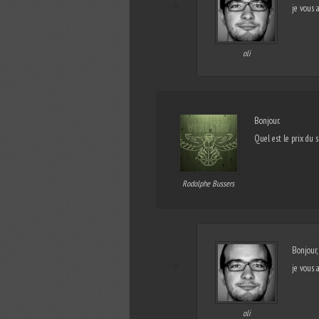
je vous 
oli
Bonjour.
Quel est le prix du 
Rodolphe Bussers
Bonjour,
je vous 
oli