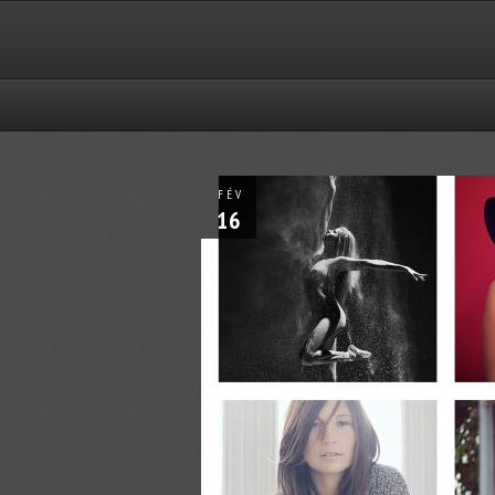
FÉV
16