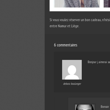
Si vous voulez réserver un bon cadeau, n’hé
entre Namur et Liège.
6 commentaires
Bonjour j aimerai sa
debora boulanger
Bonsoir 